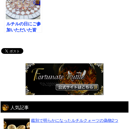
ブレスレットの品
質はこれです!
ルチルの日にご参
加いただいた皆
様、ありがとうご
ざいました!
人気記事
鑑別で明らかになったルチルクォーツの偽物2つ