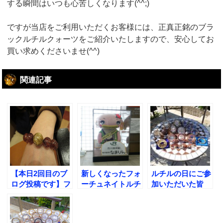
する瞬間はいつも心苦しくなります(^^;)
ですが当店をご利用いただくお客様には、正真正銘のブラ
ックルチルクォーツをご紹介いたしますので、安心してお
買い求めくださいませ(^^)
関連記事
【本日2回目のブ
新しくなったフォ
ルチルの日にご参
ログ投稿です】フ
ーチュネイトルチ
加いただいた皆
ォーチュネイトル
ルを初公開!!
様、ありがとうご
チルが推奨するフ
ざいました!
ァイアークォーツ