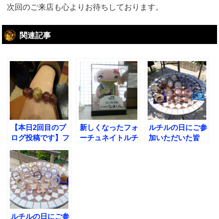
次回のご来店も心よりお待ちしております。
関連記事
【本日2回目のブ
新しくなったフォ
ルチルの日にご参
ログ投稿です】フ
ーチュネイトルチ
加いただいた皆
ォーチュネイトル
ルを初公開!!
様、ありがとうご
チルが推奨するフ
ざいました!
ァイアークォーツ
ブレスレットの品
質はこれです!
ルチルの日にご参