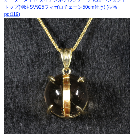
トップ(別注SV925フィガロチェーン50cm付き) (型番
pdt119)