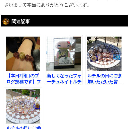
さいまして本当にありがとうございます。
関連記事
【本日2回目のブ
新しくなったフォ
ルチルの日にご参
ログ投稿です】フ
ーチュネイトルチ
加いただいた皆
ォーチュネイトル
ルを初公開!!
様、ありがとうご
チルが推奨するフ
ざいました!
ァイアークォーツ
ブレスレットの品
質はこれです!
ルチルの日にご参